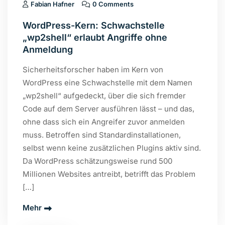
Fabian Hafner
0 Comments
WordPress-Kern: Schwachstelle
Email me quote!
„wp2shell“ erlaubt Angriffe ohne
Anmeldung
Ich willige ein, dass diese Website meine übermittelten
Sicherheitsforscher haben im Kern von
Informationen speichert, sodass meine Anfrage
WordPress eine Schwachstelle mit dem Namen
beantwortet werden kann.
„wp2shell“ aufgedeckt, über die sich fremder
Code auf dem Server ausführen lässt – und das,
ohne dass sich ein Angreifer zuvor anmelden
SUBMIT
muss. Betroffen sind Standardinstallationen,
selbst wenn keine zusätzlichen Plugins aktiv sind.
Da WordPress schätzungsweise rund 500
Millionen Websites antreibt, betrifft das Problem
[…]
Mehr